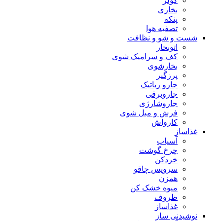
کولر
بخاری
پنکه
تصفیه هوا
شست و شو و نظافت
اتوبخار
کف و سرامیک شوی
بخارشوی
پرزگیر
جارو رباتیک
جاروبرقی
جاروشارژی
فرش و مبل شوی
کارواش
غذاساز
آسیاب
چرخ گوشت
خردکن
سرویس چاقو
همزن
میوه خشک کن
ظروف
غذاساز
نوشیدنی ساز