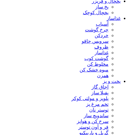
یخچال و فریزر
یخ ساز
یخچال کوچک
غذاساز
آسیاب
چرخ گوشت
خردکن
سرویس چاقو
ظروف
غذاساز
گوشت کوب
مخلوط کن
میوه خشک کن
همزن
پخت و پز
اجاق گاز
پفیلا ساز
پلوپز و مولتی کوکر
تخم مرغ پز
توستر نان
ساندویچ ساز
سرخ کن و هواپز
فر و آون توستر
گریل و باربیکیو