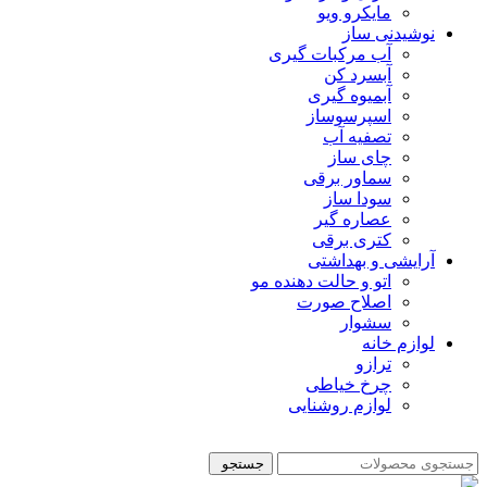
مایکرو ویو
نوشیدنی ساز
آب مرکبات گیری
آبسرد کن
آبمیوه گیری
اسپرسوساز
تصفیه آب
چای ساز
سماور برقی
سودا ساز
عصاره گیر
کتری برقی
آرایشی و بهداشتی
اتو و حالت دهنده مو
اصلاح صورت
سشوار
لوازم خانه
ترازو
چرخ خیاطی
لوازم روشنایی
جستجو