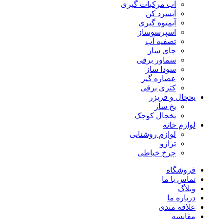
آب مرکبات گیری
آبسرد کن
آبمیوه گیری
اسپرسوساز
تصفیه آب
چای ساز
سماور برقی
سودا ساز
عصاره گیر
کتری برقی
یخچال و فریزر
یخ ساز
یخچال کوچک
لوازم خانه
لوازم روشنایی
ترازو
چرخ خیاطی
فروشگاه
تماس با ما
وبلاگ
درباره ما
علاقه مندی
مقایسه