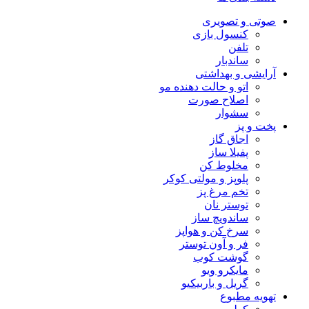
صوتی و تصویری
کنسول بازی
تلفن
ساندبار
آرایشی و بهداشتی
اتو و حالت دهنده مو
اصلاح صورت
سشوار
پخت و پز
اجاق گاز
پفیلا ساز
مخلوط کن
پلوپز و مولتی کوکر
تخم مرغ پز
توستر نان
ساندویچ ساز
سرخ کن و هواپز
فر و آون توستر
گوشت کوب
مایکرو ویو
گریل و باربیکیو
تهویه مطبوع