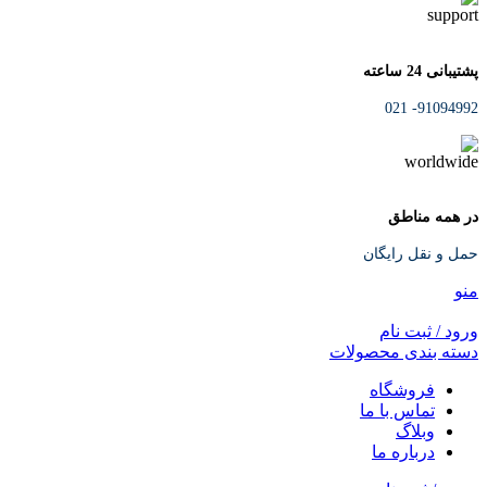
پشتیبانی 24 ساعته
91094992- 021
در همه مناطق
حمل و نقل رایگان
منو
ورود / ثبت نام
دسته بندی محصولات
فروشگاه
تماس با ما
وبلاگ
درباره ما